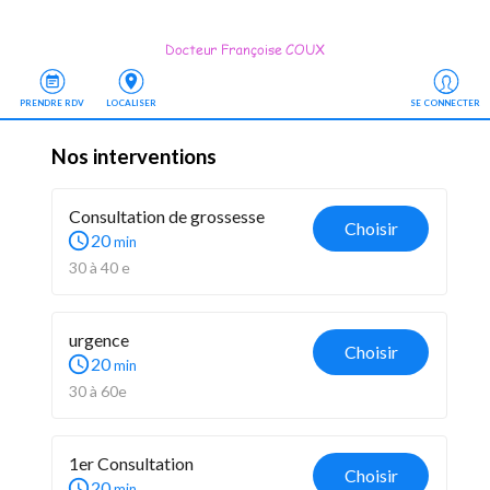
PRENDRE RDV
LOCALISER
SE CONNECTER
Nos interventions
Consultation de grossesse
Choisir
20
min
30 à 40 e
urgence
Choisir
20
min
30 à 60e
1er Consultation 
Choisir
20
min